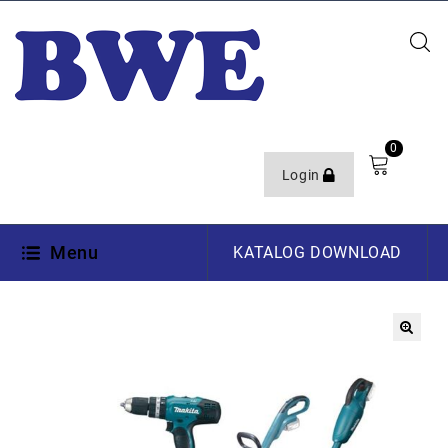
0
Login
Menu
KATALOG DOWNLOAD
🔍