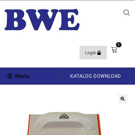
0
Login
Menu
KATALOG DOWNLOAD
🔍