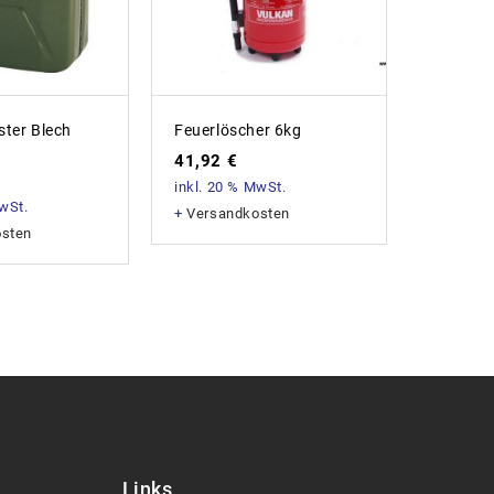
ster Blech
Feuerlöscher 6kg
Cutter M
41,92
€
9,05
€
inkl. 20 % MwSt.
inkl. 20
MwSt.
+
Versandkosten
+
Versan
osten
Links