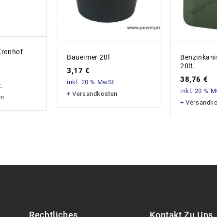
Krenhof
Baueimer 20l
Benzinkani
20lt.
3,17
€
38,76
€
inkl. 20 % MwSt.
.
inkl. 20 % 
+
Versandkosten
en
+
Versandk
Rechtliches
Kontakt Zu Uns