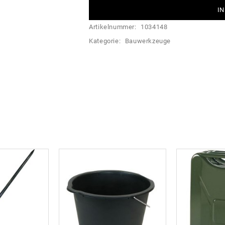
IN
Artikelnummer:
1034148
Kategorie:
Bauwerkzeuge