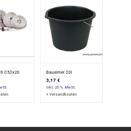
ch C52x20
Baueimer 20l
Baukrei
400mm
3,17
€
60,58
MwSt.
inkl. 20 % MwSt.
inkl. 20
osten
+
Versandkosten
+
Versan