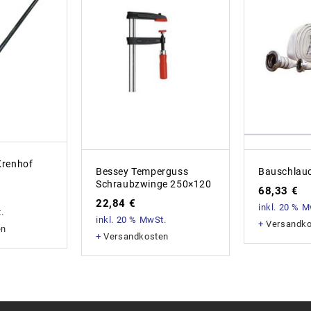
Krenhof
Bessey Temperguss
Bauschlau
Schraubzwinge 250×120
68,33
€
22,84
€
inkl. 20 % 
.
inkl. 20 % MwSt.
+
Versandk
en
+
Versandkosten