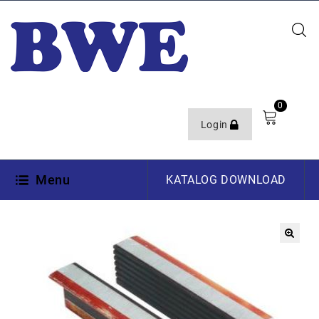
0
Login
Menu
KATALOG DOWNLOAD
🔍