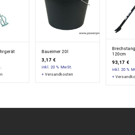
Brechstang
hrgerät
Baueimer 20l
120cm
3,17
€
93,17
€
.
inkl. 20 % MwSt.
inkl. 20 % 
en
+
Versandkosten
+
Versandk