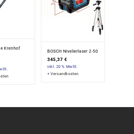
e Krenhof
BOSCH Nivelierlaser 2-50
Abdeckv
25m
345,37
€
36,64
inkl. 20 % MwSt.
MwSt.
inkl. 20
+
Versandkosten
osten
+
Versan