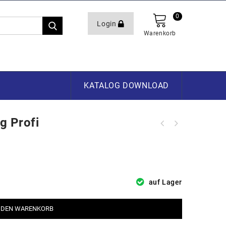
0
Login
Warenkorb
KATALOG DOWNLOAD
g Profi
auf Lager
 DEN WARENKORB