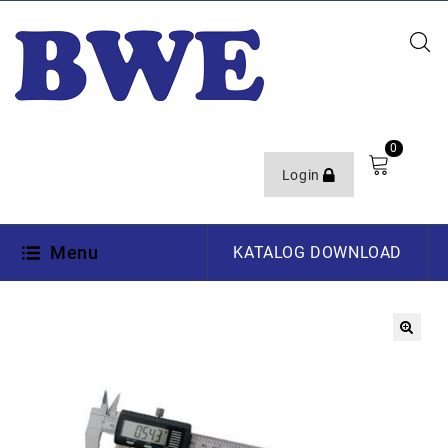
0
Login
Menu
KATALOG DOWNLOAD
🔍