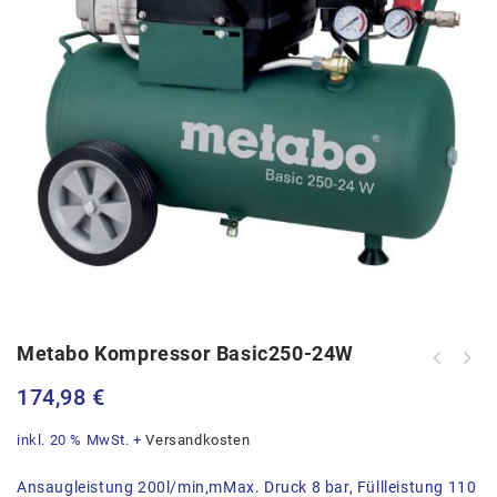
Metabo Kompressor Basic250-24W
Metabo Winkelschleifer WEV17x125
174,98
€
Quick 1700Watt
inkl. 20 % MwSt.
+
Versandkosten
Ansaugleistung 200l/min,mMax. Druck 8 bar, Füllleistung 110