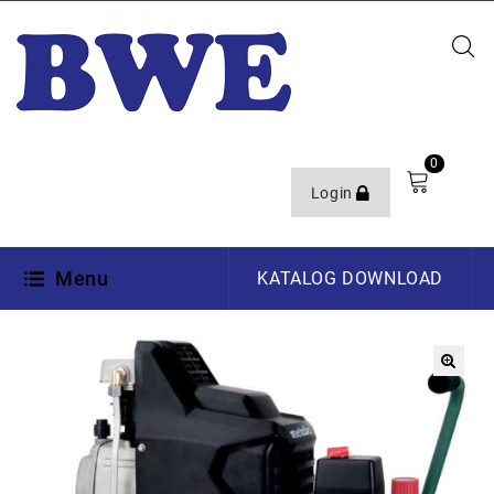
0
Login
Menu
KATALOG DOWNLOAD
🔍