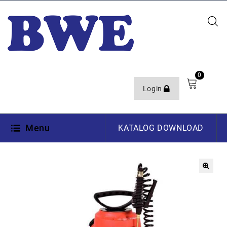
0
Login
Menu
KATALOG DOWNLOAD
🔍