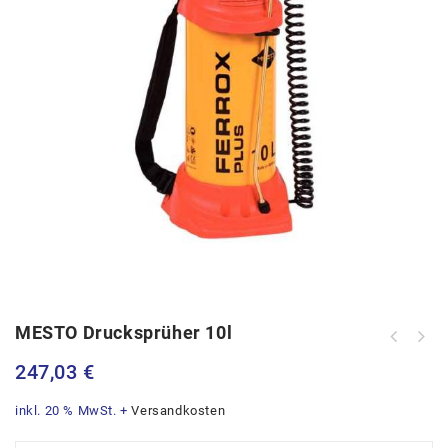
MESTO Drucksprüher 10l
Metabo Winkelschleifer WEV17x125
247,03
€
Quick 1700Watt
inkl. 20 % MwSt.
+
Versandkosten