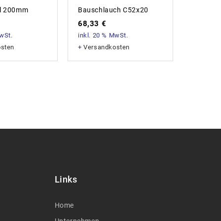
el 200mm
Bauschlauch C52x20
Abdeckb
68,33
€
3,44
€
MwSt.
inkl. 20 % MwSt.
inkl. 20
osten
+
Versandkosten
+
Versan
Links
Home
Unternehmen