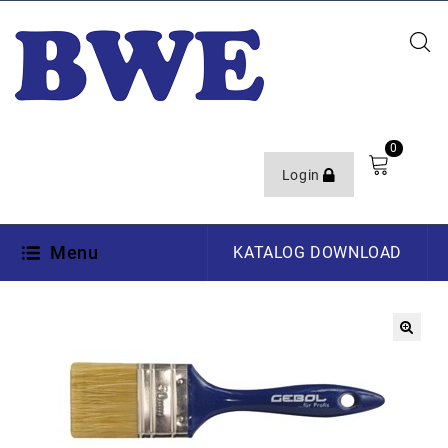
0
Login
Menu
KATALOG DOWNLOAD
🔍