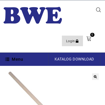
0
Login
Menu
KATALOG DOWNLOAD
🔍