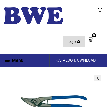
0
Login
Menu
KATALOG DOWNLOAD
🔍