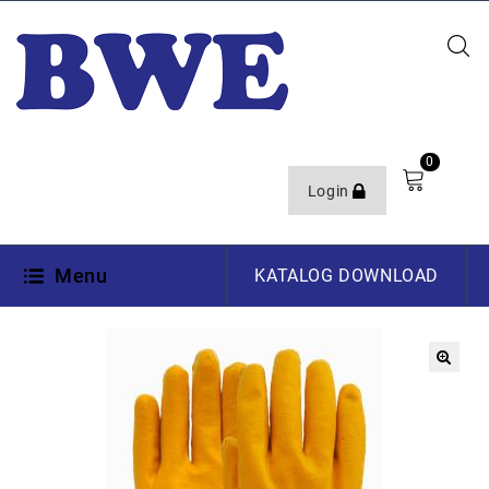
0
Login
Menu
KATALOG DOWNLOAD
🔍