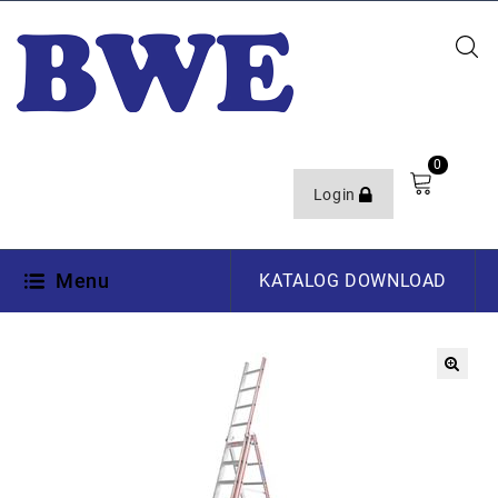
0
Login
Menu
KATALOG DOWNLOAD
🔍