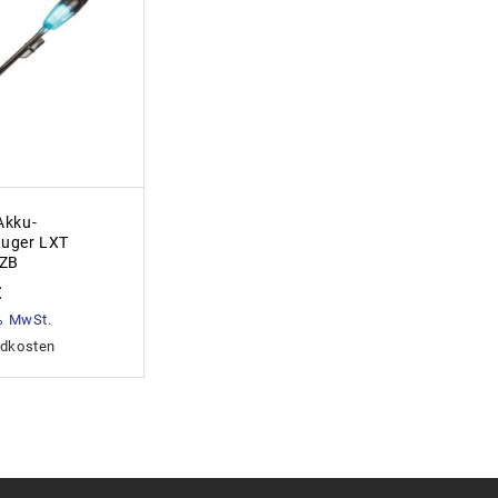
Akku-
uger LXT
ZB
€
 % MwSt.
dkosten