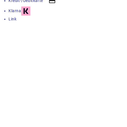
Kredit-/Debitkarte
Klarna
Link